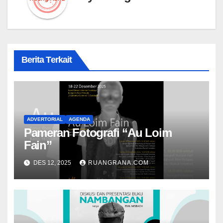
Berita Terkait
ADVERTORIAL
AGENDA
Pameran Fotografi “Au Loim
Fain”
DES 12, 2025
RUANGRANA.COM