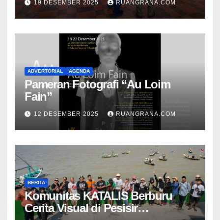
19 DESEMBER 2025
RUANGRANA.COM
ADVERTORIAL
AGENDA
Pameran Fotografi “Au Loim
Fain”
12 DESEMBER 2025
RUANGRANA.COM
BERITA
Komunitas KATALIS Berburu
Cerita Visual di Pesisir