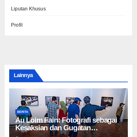
Liputan Khusus
Profil
Lainnya
BERITA
Au Loim Fain: Fotografi sebagai
Kesaksian dan Gugatan
Kemanusiaan