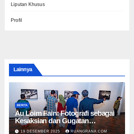
Liputan Khusus
Profil
Lainnya
BERITA
Au Loim Fain: Fotografi sebagai
Kesaksian dan Gugatan
Kemanusiaan
19 DESEMBER 2025
RUANGRANA.COM