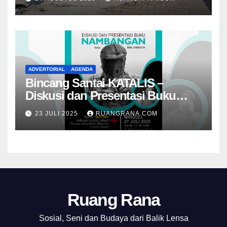
ADVERTORIAL
AGENDA
Bincang Santai KATALIS –
Diskusi dan Presentasi Buku
Foto Nambangan
23 JULI 2025
RUANGRANA.COM
Ruang Rana
Sosial, Seni dan Budaya dari Balik Lensa