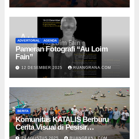
ADVERTORIAL
AGENDA
Pameran Fotografi “Au Loim
Fain”
12 DESEMBER 2025
RUANGRANA.COM
BERITA
Komunitas KATALIS Berburu
Cerita Visual di Pesisir
Nambangan
24 AGUSTUS 2025
RUANGRANA.COM