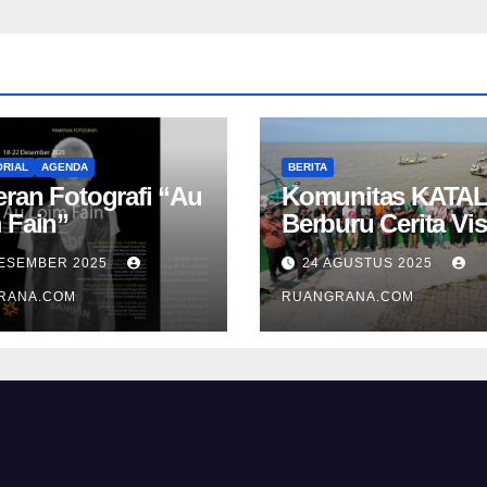
RIAL
AGENDA
BERITA
ran Fotografi “Au
Komunitas KATAL
 Fain”
Berburu Cerita Vis
di Pesisir Namba
DESEMBER 2025
24 AGUSTUS 2025
RANA.COM
RUANGRANA.COM