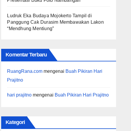
Presentasi Buku Foto Nambangan
Ludruk Eka Budaya Mojokerto Tampil di
Panggung Cak Durasim Membawakan Lakon
“Mendhung Mentiung”
Komentar Terbaru
RuangRana.com
mengenai
Buah Pikiran Hari
Prajitno
hari prajitno
mengenai
Buah Pikiran Hari Prajitno
Kategori