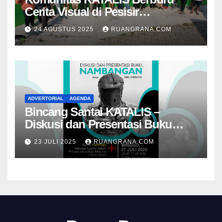
Cerita Visual di Pesisir
Nambangan
24 AGUSTUS 2025
RUANGRANA.COM
ADVERTORIAL
AGENDA
Bincang Santai KATALIS –
Diskusi dan Presentasi Buku
Foto Nambangan
23 JULI 2025
RUANGRANA.COM