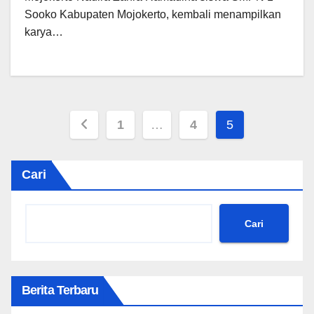
Sooko Kabupaten Mojokerto, kembali menampilkan
karya…
Paginasi
1
…
4
5
pos
Cari
Cari
Berita Terbaru