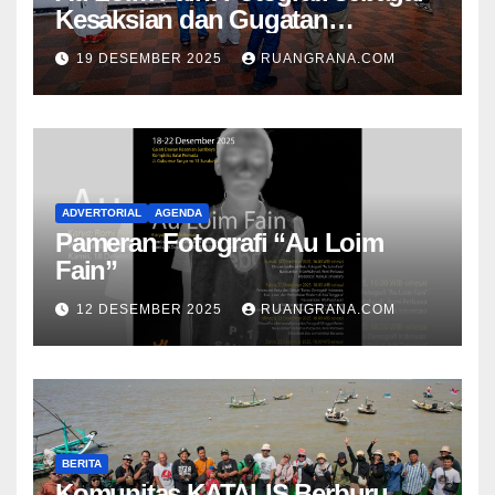
Kesaksian dan Gugatan
Kemanusiaan
19 DESEMBER 2025
RUANGRANA.COM
ADVERTORIAL
AGENDA
Pameran Fotografi “Au Loim
Fain”
12 DESEMBER 2025
RUANGRANA.COM
BERITA
Komunitas KATALIS Berburu