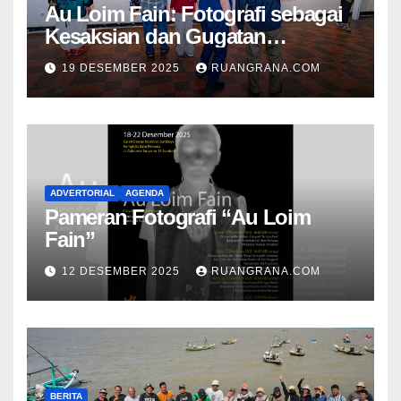
Au Loim Fain: Fotografi sebagai
Kesaksian dan Gugatan
Kemanusiaan
19 DESEMBER 2025
RUANGRANA.COM
ADVERTORIAL
AGENDA
Pameran Fotografi “Au Loim
Fain”
12 DESEMBER 2025
RUANGRANA.COM
BERITA