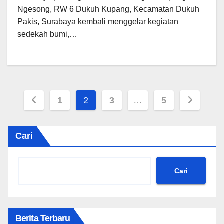
Ngesong, RW 6 Dukuh Kupang, Kecamatan Dukuh
Pakis, Surabaya kembali menggelar kegiatan
sedekah bumi,…
Paginasi
1
2
3
…
5
pos
Cari
Cari
Berita Terbaru